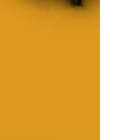
υψηλής ποιότητας σε όλη την Ελλάδα.
Με δίκτυο συνεργατών πανελλαδικά και
«συστατικές επιστολές» τα ίδια μας τα
έργα, έχουμε την τιμή να έχουμε
αναλάβει και φέρει εις πέρας σημαντικά
έργα για μερικούς από τους
μεγαλύτερους επενδυτικούς ομίλους της
χώρας.
Διαθέτοντας: • άρτια εκπαιδευμένο και
εξειδικευμένο προσωπικό, • σύγχρονο
και πιστοποιημένο εξοπλισμό, •
τεχνογνωσία δεκαετιών,
Είμαστε σε θέση να υλοποιούμε ακόμη
και τις πιο απαιτητικές κατασκευές, με
απόλυτη συνέπεια, ασφάλεια και τεχνική