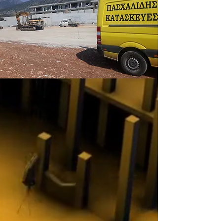
Σχετικά με εμάς
ΠΑΣΧΑΛΙΔΗΣ – Πρωτογενείς
Κατασκευές από το 1979
Η εταιρεία
ΠΑΣΧΑΛΙΔΗΣ, δεύτερης
γενιάς οικογενειακή επιχείρηση,
δραστηριοποιείται από το 1979 στον
τομέα των πρωτογενών κατασκευών,
προσφέροντας ολοκληρωμένες λύσεις