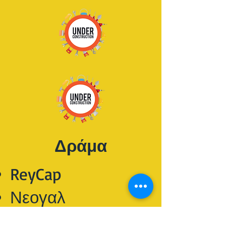
Δράμα
ReyCap
Νεογαλ
ΚΥΚΛΟΣ